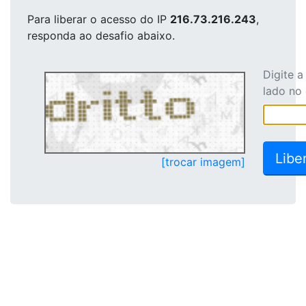
Para liberar o acesso
do IP
216.73.216.243
,
responda ao desafio abaixo.
Digite 
lado no
[trocar imagem]